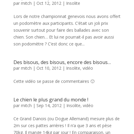
par
mitch
|
Oct 12, 2012
|
Insolite
Lors de notre championnat genevois nous avons offert
un podomètre aux participants. C’était un joli prix
souvenir surtout pour faire des ballades avec son
chien. Son chien… Et lui ne pourrait-il pas avoir aussi
son podomètre ? C’est donc ce que...
Des bisous, des bisous, encore des bisous…
par
mitch
|
Oct 10, 2012
|
Insolite
,
vidéo
Cette vidéo se passe de commentaires 🙂
Le chien le plus grand du monde !
par
mitch
|
Sep 14, 2012
|
Insolite
,
vidéo
Ce Grand Danois (ou Dogue Allemand) mesure plus de
2m sur ces pattes arrières ! Il n’a que 3 ans et pèse
70kg. Il mange 14kg par jour ! En comparaison, un