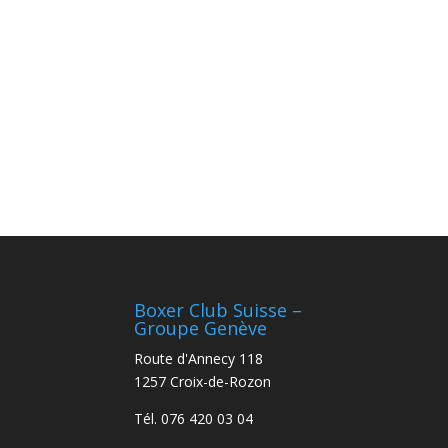
Boxer Club Suisse –
Groupe Genève
Route d'Annecy 118
1257 Croix-de-Rozon
Tél. 076 420 03 04