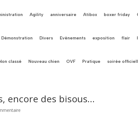
inistration
Agility
anniversaire
Atibox
boxer friday
Démonstration
Divers
Evénements
exposition
flair
Non classé
Nouveau chien
OVF
Pratique
soirée officiel
s, encore des bisous…
mmentaire