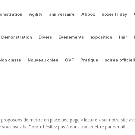
inistration
Agility
anniversaire
Atibox
boxer friday
Démonstration
Divers
Evénements
exposition
flair
Non classé
Nouveau chien
OVF
Pratique
soirée officiel
s proposons de mettre en place une page « lecture » sur notre site av
 vous avez lu. Donc n’hésitez pas à nous transmettre par e-mail