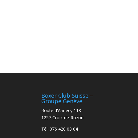
Boxer Club Suisse –
Groupe Genève
Route d'Annecy 118
1257 Croix-de-Rozon
Tél. 076 420 03 04