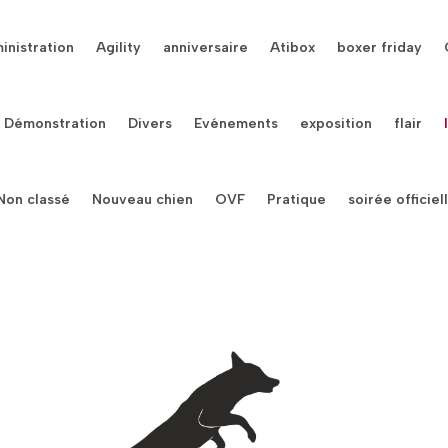
inistration
Agility
anniversaire
Atibox
boxer friday
Démonstration
Divers
Evénements
exposition
flair
Non classé
Nouveau chien
OVF
Pratique
soirée officiel