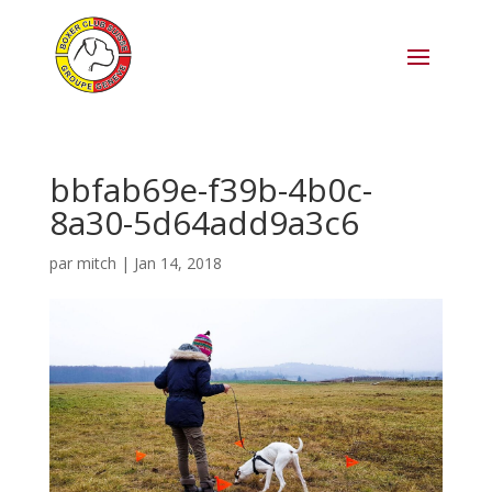
bbfab69e-f39b-4b0c-
8a30-5d64add9a3c6
par
mitch
|
Jan 14, 2018