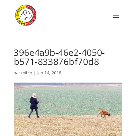
396e4a9b-46e2-4050-
b571-833876bf70d8
par
mitch
|
Jan 14, 2018