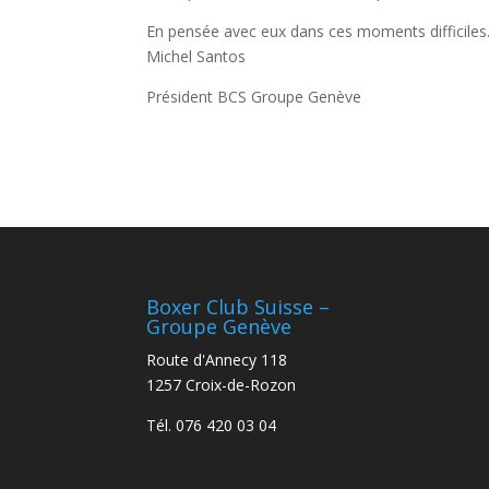
En pensée avec eux dans ces moments difficiles
Michel Santos
Président BCS Groupe Genève
Boxer Club Suisse –
Groupe Genève
Route d'Annecy 118
1257 Croix-de-Rozon
Tél. 076 420 03 04