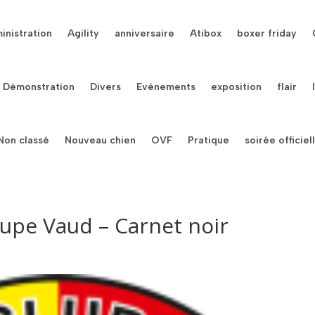
inistration
Agility
anniversaire
Atibox
boxer friday
Démonstration
Divers
Evénements
exposition
flair
Non classé
Nouveau chien
OVF
Pratique
soirée officiel
upe Vaud – Carnet noir